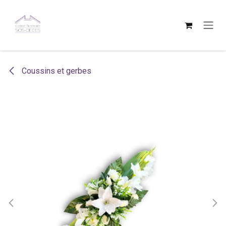
Se rendre au contenu
Coussins et gerbes