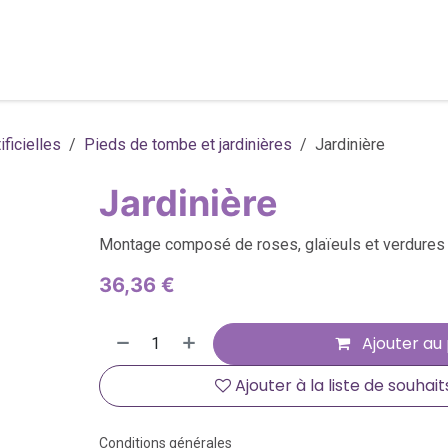
ique en ligne
À propos
Contactez-nous
ficielles
Pieds de tombe et jardinières
Jardinière
Jardinière
Montage composé de roses, glaïeuls et verdures
36,36
€
Ajouter au 
Ajouter à la liste de souhait
Conditions générales