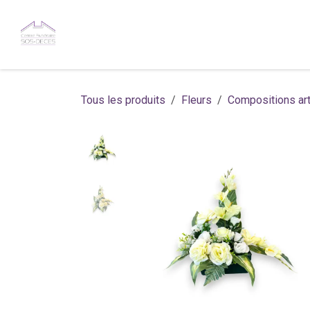
Se rendre au contenu
Services
Nécrologies
Bout
Tous les produits
Fleurs
Compositions arti