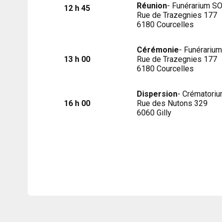
Réunion
- Funérarium S
12 h 45
Rue de Trazegnies 177
6180 Courcelles
Cérémonie
- Funérariu
13 h 00
Rue de Trazegnies 177
6180 Courcelles
Dispersion
- Crématoriu
16 h 00
Rue des Nutons 329
6060 Gilly