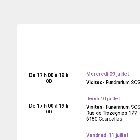
Mercredi 09 juillet
De 17 h 00 à 19 h
00
Visites
- Funérarium SO
Jeudi 10 juillet
De 17 h 00 à 19 h
Visites
- Funérarium SO
00
Rue de Trazegnies 177
6180 Courcelles
Vendredi 11 juillet